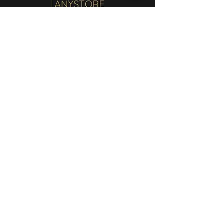
Home
Acessórios
Alfaiataria
Bodys
Beachwear
Calças
SALE
Vestidos