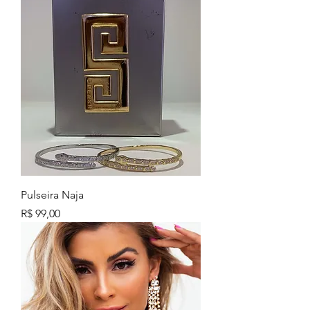
Pulseira Naja
Preço
R$ 99,00