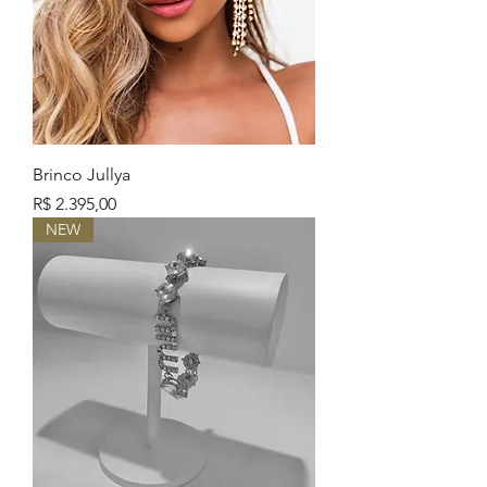
Brinco Jullya
Preço
R$ 2.395,00
NEW