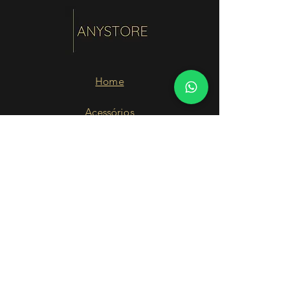
Home
Acessórios
Alfaiataria
Bodys
Beachwear
Calças
SALE
Vestidos