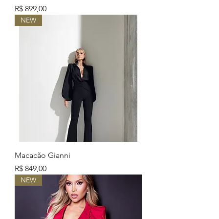
Preço
R$ 899,00
NEW
Macacão Gianni
Preço
R$ 849,00
NEW