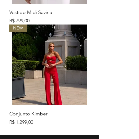
Vestido Midi Savina
Preço
R$ 799,00
NEW
Conjunto Kimber
Preço
R$ 1.299,00