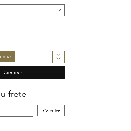
rinho
Comprar
u frete
Calcular