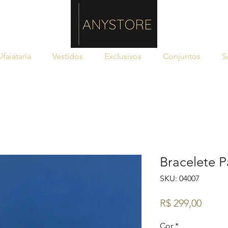
lfaiataria
Vestidos
Exclusivos
Conjuntos
S
Bracelete P
SKU: 04007
Preço
R$ 299,00
Cor
*