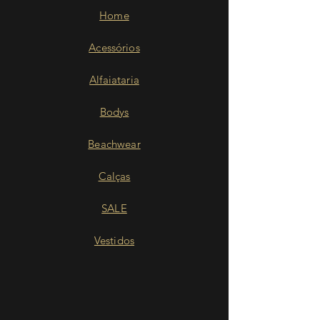
Home
Acessórios
Alfaiataria
Bodys
Beachwear
Calças
SALE
Vestidos