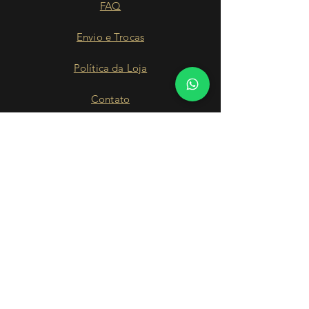
FAQ
Envio e Trocas
Política da Loja
Contato
Nossa História
Facebook
Instagram
WhatsApp