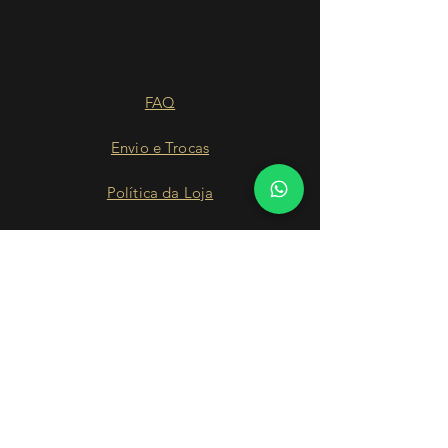
FAQ
Envio e Trocas
Política da Loja
Contato
Nossa História
Facebook
Instagram