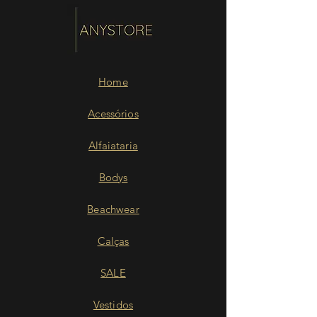
Home
Acessórios
Alfaiataria
Bodys
Beachwear
Calças
SALE
Vestidos