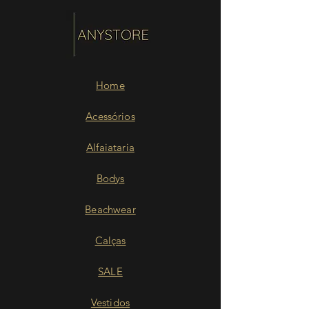
Home
Acessórios
Alfaiataria
Bodys
Beachwear
Calças
SALE
Vestidos