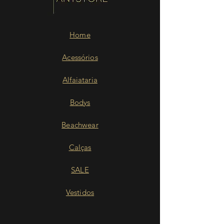
Home
Acessórios
Alfaiataria
Bodys
Beachwear
Calças
SALE
Vestidos