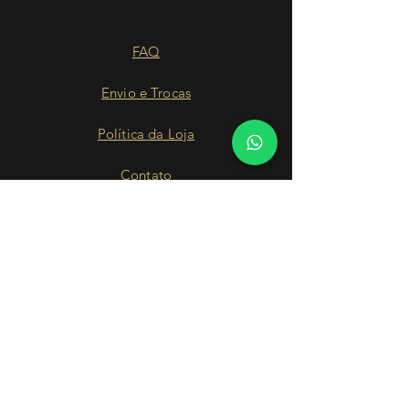
FAQ
Envio e Trocas
Política da Loja
Contato
Nossa História
Facebook
Instagram
WhatsApp