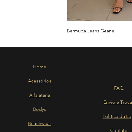
Bermuda Jeans Geane
Home
Acessórios
FAQ
Alfaiataria
Envio e Troca
Bodys
Política da Lo
Beachwear
Contato