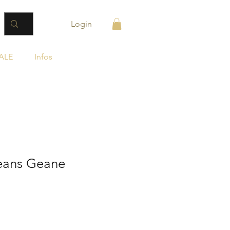
Login
ALE
Infos
eans Geane