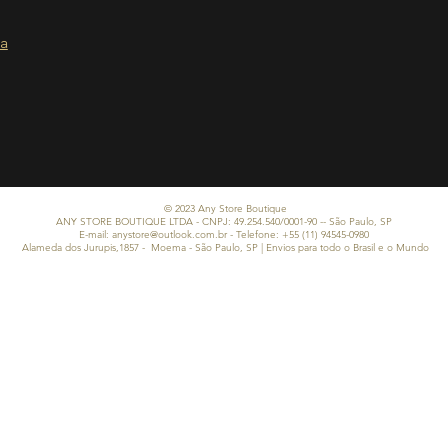
ia
© 2023 Any Store Boutique
ANY STORE BOUTIQUE LTDA - CNPJ: 49.254.540/0001-90 -- São Paulo, SP
E-mail:
anystore@outlook.com.br
- Telefone: +55 (11) 94545-0980
Alameda dos Jurupis,1857 - Moema - São Paulo, SP | Envios para todo o Brasil e o Mundo