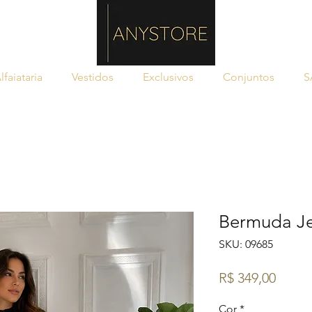
lfaiataria
Vestidos
Exclusivos
Conjuntos
S
Bermuda J
SKU: 09685
Preço
R$ 349,00
Cor
*