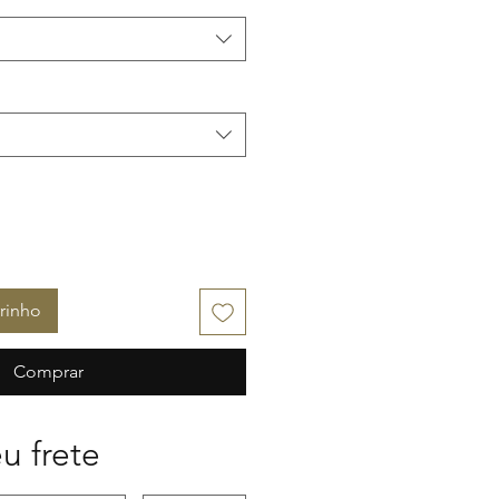
rinho
Comprar
u frete