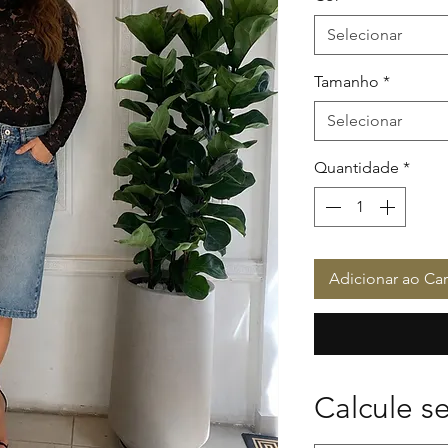
Selecionar
Tamanho
*
Selecionar
Quantidade
*
Adicionar ao Car
Calcule se