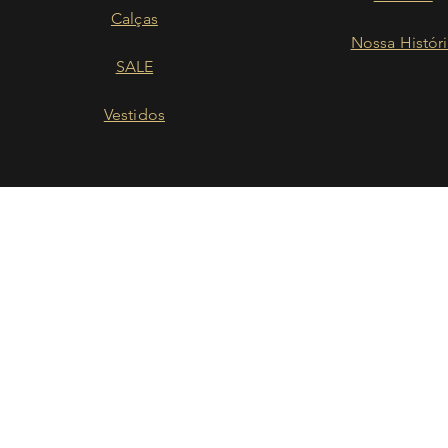
Calças
Nossa Histór
SALE
Vestidos